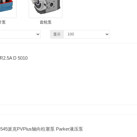
片泵
齿轮泵
显示
5A D 5010
C4545派克PVPlus轴向柱塞泵 Parker液压泵