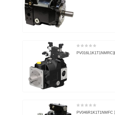
PV016L1K1T1NMR
PV046R1K1T1NMF