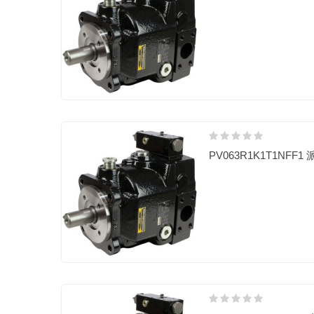
PV063R1K1T1NFF