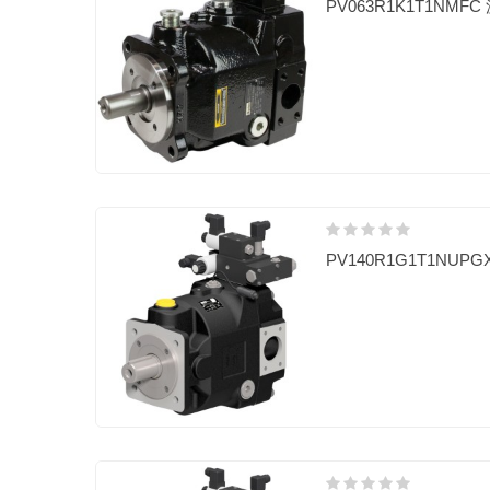
PV063R1K1T1NMF