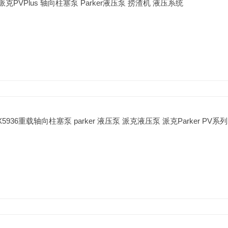
C 派克PVPlus 轴向柱塞泵 Parker液压泵 捞渣机 液压系统