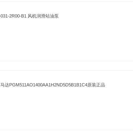
-031-2R00-B1 风机润滑站油泵
达PGM511AO1400AA1H2ND5D5B1B1C4原装正品